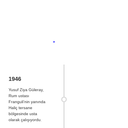
Şirket Tarihçesi
Home
»
Şirket Tarihçesi
1946
Yusuf Ziya Güleray,
Rum ustası
Franguli'nin yanında
Haliç tersane
bölgesinde usta
olarak çalışıyordu.