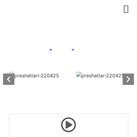
Pres Hatları
Home
»
Product
»
Pres Hatları